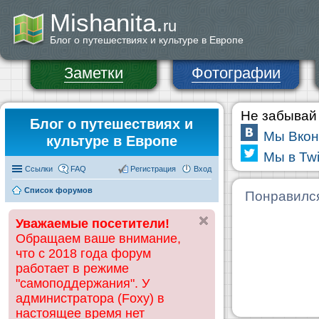
Mishanita.
ru
Блог о путешествиях и культуре в Европе
Заметки
Фотографии
Не забывай 
Блог о путешествиях и
Мы Вкон
культуре в Европе
Мы в Twi
Ссылки
FAQ
Регистрация
Вход
Список форумов
Понравилс
Уважаемые посетители!
Обращаем ваше внимание,
что с 2018 года форум
работает в режиме
"самоподдержания". У
администратора (Foxy) в
настоящее время нет