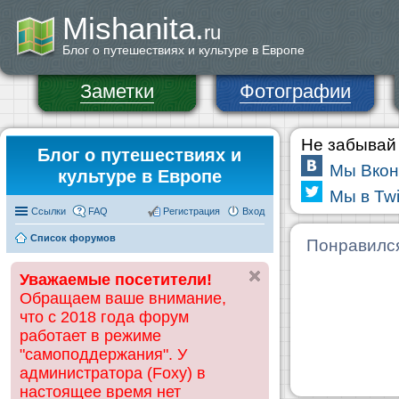
Mishanita.
ru
Блог о путешествиях и культуре в Европе
Заметки
Фотографии
Не забывай 
Блог о путешествиях и
Мы Вкон
культуре в Европе
Мы в Twi
Ссылки
FAQ
Регистрация
Вход
Список форумов
Понравилс
Уважаемые посетители!
Обращаем ваше внимание,
что с 2018 года форум
работает в режиме
"самоподдержания". У
администратора (Foxy) в
настоящее время нет