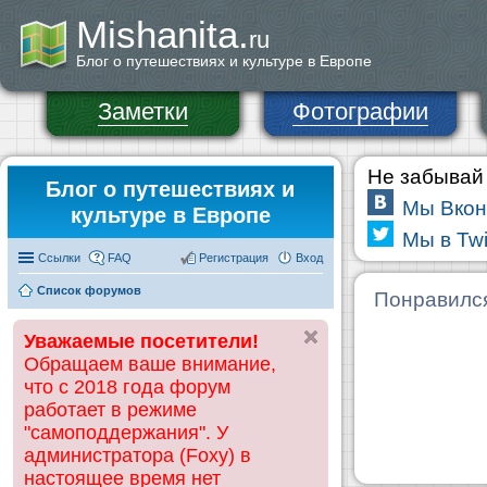
Mishanita.
ru
Блог о путешествиях и культуре в Европе
Заметки
Фотографии
Не забывай 
Блог о путешествиях и
Мы Вкон
культуре в Европе
Мы в Twi
Ссылки
FAQ
Регистрация
Вход
Список форумов
Понравилс
Уважаемые посетители!
Обращаем ваше внимание,
что с 2018 года форум
работает в режиме
"самоподдержания". У
администратора (Foxy) в
настоящее время нет