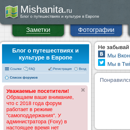
Mishanita.
ru
Блог о путешествиях и культуре в Европе
Заметки
Фотографии
Не забывай 
Блог о путешествиях и
Мы Вкон
культуре в Европе
Мы в Twi
Ссылки
FAQ
Регистрация
Вход
Список форумов
Понравилс
Уважаемые посетители!
Обращаем ваше внимание,
что с 2018 года форум
работает в режиме
"самоподдержания". У
администратора (Foxy) в
настоящее время нет