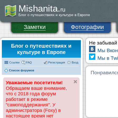
Mishanita.
ru
Блог о путешествиях и культуре в Европе
Заметки
Фотографии
Не забывай 
Блог о путешествиях и
Мы Вкон
культуре в Европе
Мы в Twi
Ссылки
FAQ
Регистрация
Вход
Список форумов
Понравилс
Уважаемые посетители!
Обращаем ваше внимание,
что с 2018 года форум
работает в режиме
"самоподдержания". У
администратора (Foxy) в
настоящее время нет