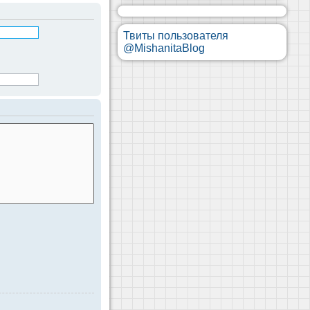
Твиты пользователя
@MishanitaBlog