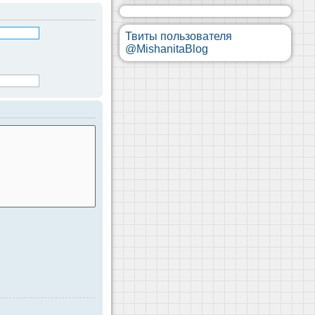
Твиты пользователя
@MishanitaBlog