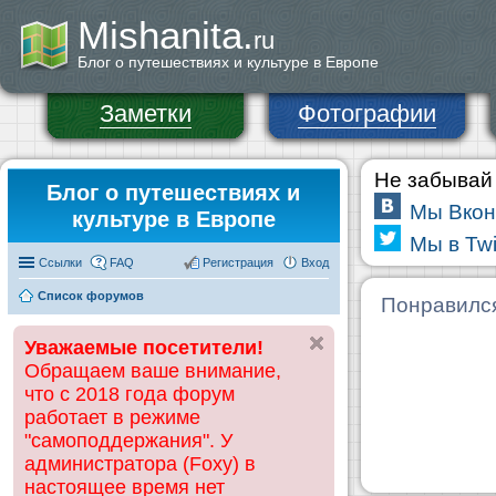
Mishanita.
ru
Блог о путешествиях и культуре в Европе
Заметки
Фотографии
Не забывай 
Блог о путешествиях и
Мы Вкон
культуре в Европе
Мы в Twi
Ссылки
FAQ
Регистрация
Вход
Список форумов
Понравилс
Уважаемые посетители!
Обращаем ваше внимание,
что с 2018 года форум
работает в режиме
"самоподдержания". У
администратора (Foxy) в
настоящее время нет