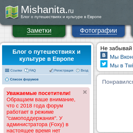
Mishanita.
ru
Блог о путешествиях и культуре в Европе
Заметки
Фотографии
Не забывай 
Блог о путешествиях и
Мы Вкон
культуре в Европе
Мы в Twi
Ссылки
FAQ
Регистрация
Вход
Список форумов
Понравилс
Уважаемые посетители!
Обращаем ваше внимание,
что с 2018 года форум
работает в режиме
"самоподдержания". У
администратора (Foxy) в
настоящее время нет