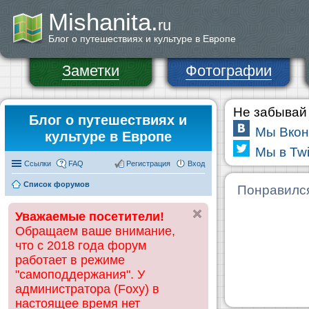
Mishanita.
ru
Блог о путешествиях и культуре в Европе
Заметки
Фотографии
Не забывай 
Блог о путешествиях и
Мы Вкон
культуре в Европе
Мы в Twi
Ссылки
FAQ
Регистрация
Вход
Список форумов
Понравилс
Уважаемые посетители!
Обращаем ваше внимание,
что с 2018 года форум
работает в режиме
"самоподдержания". У
администратора (Foxy) в
настоящее время нет