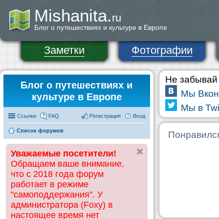
Mishanita.
ru
Блог о путешествиях и культуре в Европе
Заметки
Фотографии
Не забывай 
Блог о путешествиях и
Мы Вкон
культуре в Европе
Мы в Twi
Ссылки
FAQ
Регистрация
Вход
Список форумов
Понравилс
Уважаемые посетители!
Обращаем ваше внимание,
что с 2018 года форум
работает в режиме
"самоподдержания". У
администратора (Foxy) в
настоящее время нет