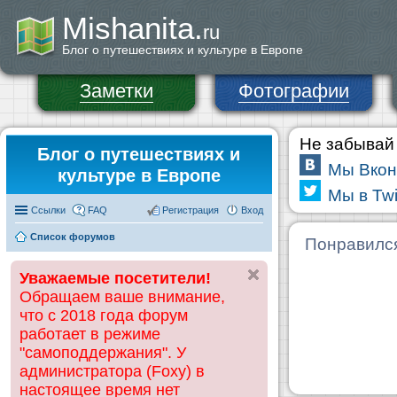
Mishanita.
ru
Блог о путешествиях и культуре в Европе
Заметки
Фотографии
Не забывай 
Блог о путешествиях и
Мы Вкон
культуре в Европе
Мы в Twi
Ссылки
FAQ
Регистрация
Вход
Список форумов
Понравилс
Уважаемые посетители!
Обращаем ваше внимание,
что с 2018 года форум
работает в режиме
"самоподдержания". У
администратора (Foxy) в
настоящее время нет