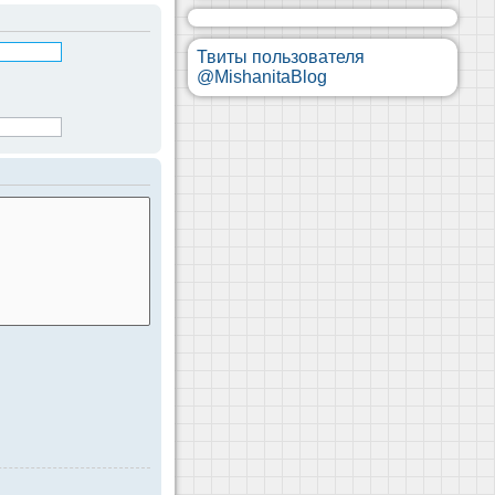
Твиты пользователя
@MishanitaBlog