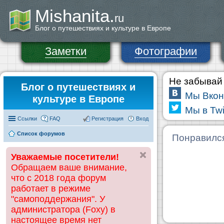
Mishanita.
ru
Блог о путешествиях и культуре в Европе
Заметки
Фотографии
Не забывай 
Блог о путешествиях и
Мы Вкон
культуре в Европе
Мы в Twi
Ссылки
FAQ
Регистрация
Вход
Список форумов
Понравилс
Уважаемые посетители!
Обращаем ваше внимание,
что с 2018 года форум
работает в режиме
"самоподдержания". У
администратора (Foxy) в
настоящее время нет