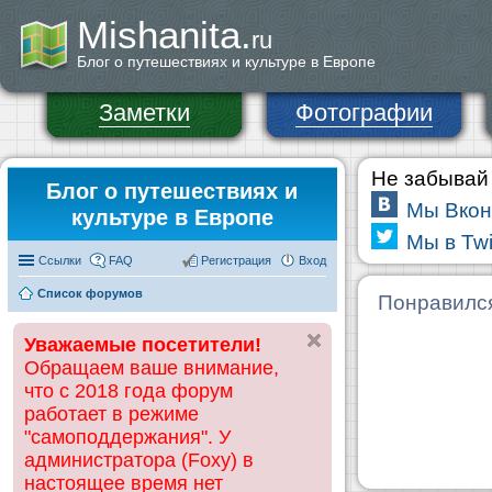
Mishanita.
ru
Блог о путешествиях и культуре в Европе
Заметки
Фотографии
Не забывай 
Блог о путешествиях и
Мы Вкон
культуре в Европе
Мы в Twi
Ссылки
FAQ
Регистрация
Вход
Список форумов
Понравилс
Уважаемые посетители!
Обращаем ваше внимание,
что с 2018 года форум
работает в режиме
"самоподдержания". У
администратора (Foxy) в
настоящее время нет