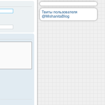
Твиты пользователя
@MishanitaBlog