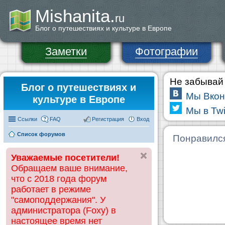
Mishanita.
ru
Блог о путешествиях и культуре в Европе
Заметки
Фотографии
Не забывай 
Блог о путешествиях и
Мы Вкон
культуре в Европе
Мы в Twi
Ссылки
FAQ
Регистрация
Вход
Список форумов
Понравилс
Уважаемые посетители!
Обращаем ваше внимание,
что с 2018 года форум
работает в режиме
"самоподдержания". У
администратора (Foxy) в
настоящее время нет