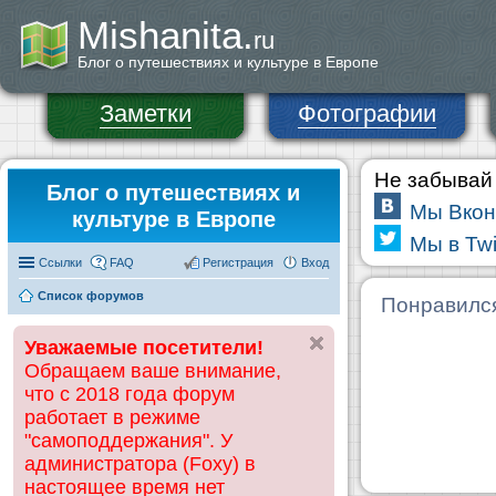
Mishanita.
ru
Блог о путешествиях и культуре в Европе
Заметки
Фотографии
Не забывай 
Блог о путешествиях и
Мы Вкон
культуре в Европе
Мы в Twi
Ссылки
FAQ
Регистрация
Вход
Список форумов
Понравилс
Уважаемые посетители!
Обращаем ваше внимание,
что с 2018 года форум
работает в режиме
"самоподдержания". У
администратора (Foxy) в
настоящее время нет