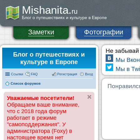
Mishanita.
ru
Блог о путешествиях и культуре в Европе
Заметки
Фотографии
Не забывай 
Блог о путешествиях и
Мы Вкон
культуре в Европе
Мы в Twi
Ссылки
FAQ
Регистрация
Вход
Список форумов
Понравилс
Уважаемые посетители!
Обращаем ваше внимание,
что с 2018 года форум
работает в режиме
"самоподдержания". У
администратора (Foxy) в
настоящее время нет