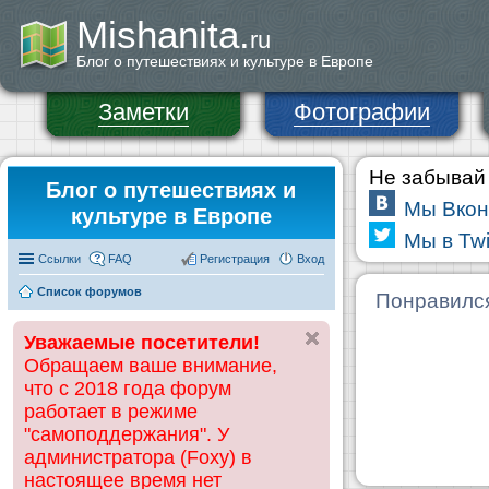
Mishanita.
ru
Блог о путешествиях и культуре в Европе
Заметки
Фотографии
Не забывай 
Блог о путешествиях и
Мы Вкон
культуре в Европе
Мы в Twi
Ссылки
FAQ
Регистрация
Вход
Список форумов
Понравилс
Уважаемые посетители!
Обращаем ваше внимание,
что с 2018 года форум
работает в режиме
"самоподдержания". У
администратора (Foxy) в
настоящее время нет