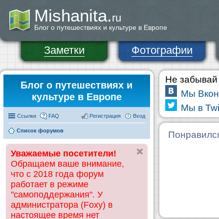
Mishanita.
ru
Блог о путешествиях и культуре в Европе
Заметки
Фотографии
Не забывай 
Блог о путешествиях и
Мы Вкон
культуре в Европе
Мы в Twi
Ссылки
FAQ
Регистрация
Вход
Список форумов
Понравилс
Уважаемые посетители!
Обращаем ваше внимание,
что с 2018 года форум
работает в режиме
"самоподдержания". У
администратора (Foxy) в
настоящее время нет