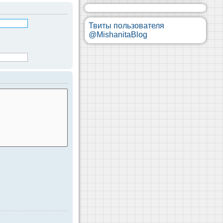
Твиты пользователя
@MishanitaBlog