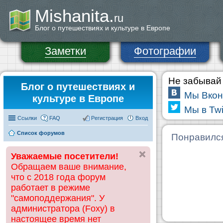
Mishanita.
ru
Блог о путешествиях и культуре в Европе
Заметки
Фотографии
Не забывай 
Блог о путешествиях и
Мы Вкон
культуре в Европе
Мы в Twi
Ссылки
FAQ
Регистрация
Вход
Список форумов
Понравилс
Уважаемые посетители!
Обращаем ваше внимание,
что с 2018 года форум
работает в режиме
"самоподдержания". У
администратора (Foxy) в
настоящее время нет