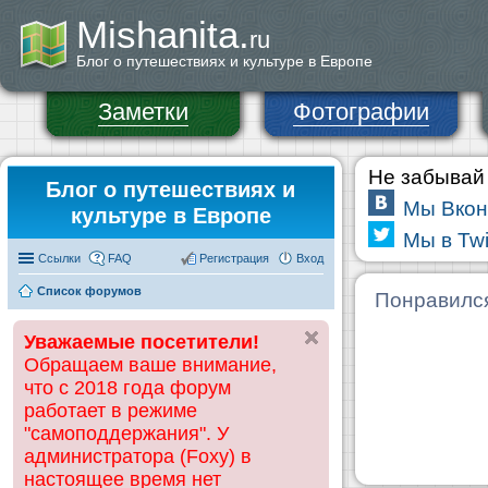
Mishanita.
ru
Блог о путешествиях и культуре в Европе
Заметки
Фотографии
Не забывай 
Блог о путешествиях и
Мы Вкон
культуре в Европе
Мы в Twi
Ссылки
FAQ
Регистрация
Вход
Список форумов
Понравилс
Уважаемые посетители!
Обращаем ваше внимание,
что с 2018 года форум
работает в режиме
"самоподдержания". У
администратора (Foxy) в
настоящее время нет