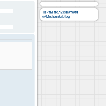
Твиты пользователя
@MishanitaBlog