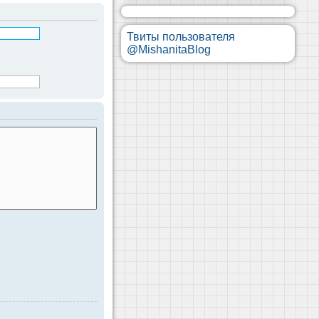
Твиты пользователя
@MishanitaBlog