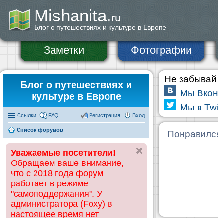
Mishanita.
ru
Блог о путешествиях и культуре в Европе
Заметки
Фотографии
Не забывай 
Блог о путешествиях и
Мы Вкон
культуре в Европе
Мы в Twi
Ссылки
FAQ
Регистрация
Вход
Список форумов
Понравилс
Уважаемые посетители!
Обращаем ваше внимание,
что с 2018 года форум
работает в режиме
"самоподдержания". У
администратора (Foxy) в
настоящее время нет