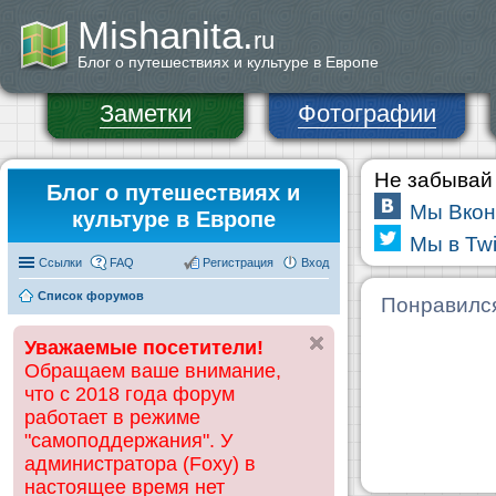
Mishanita.
ru
Блог о путешествиях и культуре в Европе
Заметки
Фотографии
Не забывай 
Блог о путешествиях и
Мы Вкон
культуре в Европе
Мы в Twi
Ссылки
FAQ
Регистрация
Вход
Список форумов
Понравилс
Уважаемые посетители!
Обращаем ваше внимание,
что с 2018 года форум
работает в режиме
"самоподдержания". У
администратора (Foxy) в
настоящее время нет