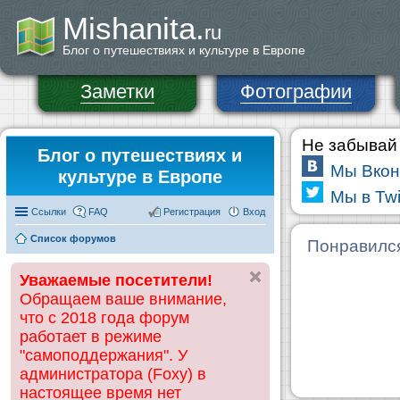
Mishanita.
ru
Блог о путешествиях и культуре в Европе
Заметки
Фотографии
Не забывай 
Блог о путешествиях и
Мы Вкон
культуре в Европе
Мы в Twi
Ссылки
FAQ
Регистрация
Вход
Список форумов
Понравилс
Уважаемые посетители!
Обращаем ваше внимание,
что с 2018 года форум
работает в режиме
"самоподдержания". У
администратора (Foxy) в
настоящее время нет