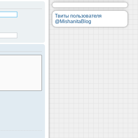
Твиты пользователя
@MishanitaBlog