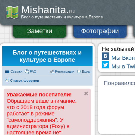
Mishanita.
ru
Блог о путешествиях и культуре в Европе
Заметки
Фотографии
Не забывай 
Блог о путешествиях и
Мы Вкон
культуре в Европе
Мы в Twi
Ссылки
FAQ
Регистрация
Вход
Список форумов
Понравилс
Уважаемые посетители!
Обращаем ваше внимание,
что с 2018 года форум
работает в режиме
"самоподдержания". У
администратора (Foxy) в
настоящее время нет