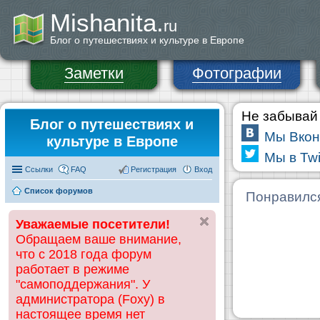
Mishanita.
ru
Блог о путешествиях и культуре в Европе
Заметки
Фотографии
Не забывай 
Блог о путешествиях и
Мы Вкон
культуре в Европе
Мы в Twi
Ссылки
FAQ
Регистрация
Вход
Список форумов
Понравилс
Уважаемые посетители!
Обращаем ваше внимание,
что с 2018 года форум
работает в режиме
"самоподдержания". У
администратора (Foxy) в
настоящее время нет