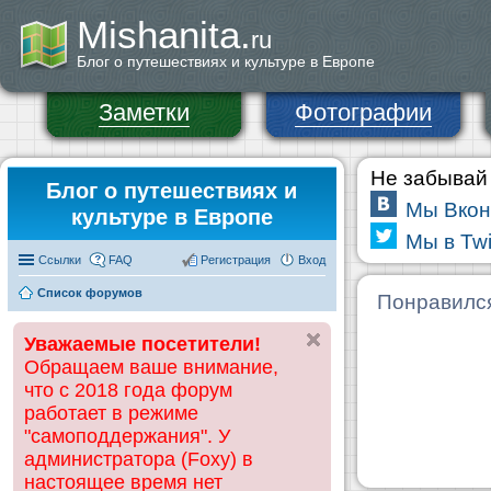
Mishanita.
ru
Блог о путешествиях и культуре в Европе
Заметки
Фотографии
Не забывай 
Блог о путешествиях и
Мы Вкон
культуре в Европе
Мы в Twi
Ссылки
FAQ
Регистрация
Вход
Список форумов
Понравилс
Уважаемые посетители!
Обращаем ваше внимание,
что с 2018 года форум
работает в режиме
"самоподдержания". У
администратора (Foxy) в
настоящее время нет