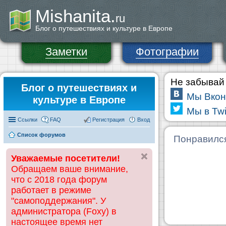
Mishanita.
ru
Блог о путешествиях и культуре в Европе
Заметки
Фотографии
Не забывай 
Блог о путешествиях и
Мы Вкон
культуре в Европе
Мы в Twi
Ссылки
FAQ
Регистрация
Вход
Список форумов
Понравилс
Уважаемые посетители!
Обращаем ваше внимание,
что с 2018 года форум
работает в режиме
"самоподдержания". У
администратора (Foxy) в
настоящее время нет