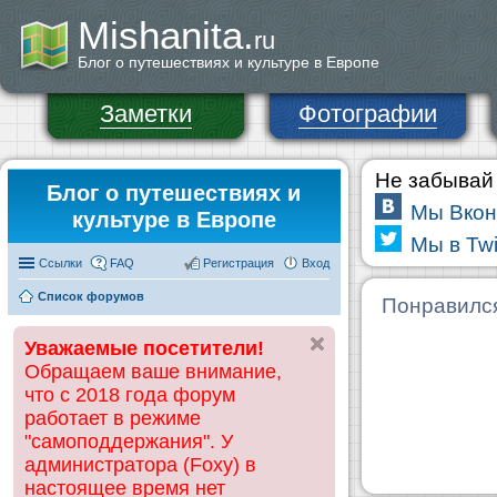
Mishanita.
ru
Блог о путешествиях и культуре в Европе
Заметки
Фотографии
Не забывай 
Блог о путешествиях и
Мы Вкон
культуре в Европе
Мы в Twi
Ссылки
FAQ
Регистрация
Вход
Список форумов
Понравилс
Уважаемые посетители!
Обращаем ваше внимание,
что с 2018 года форум
работает в режиме
"самоподдержания". У
администратора (Foxy) в
настоящее время нет