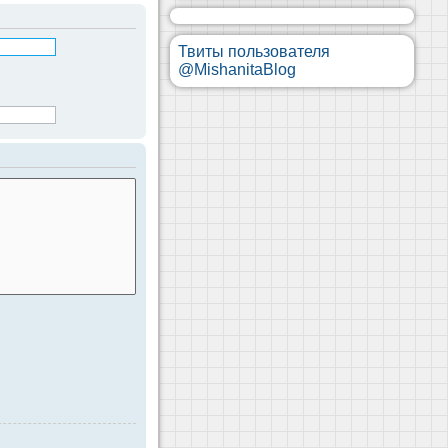
Твиты пользователя
@MishanitaBlog