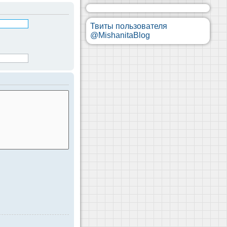
Твиты пользователя
@MishanitaBlog