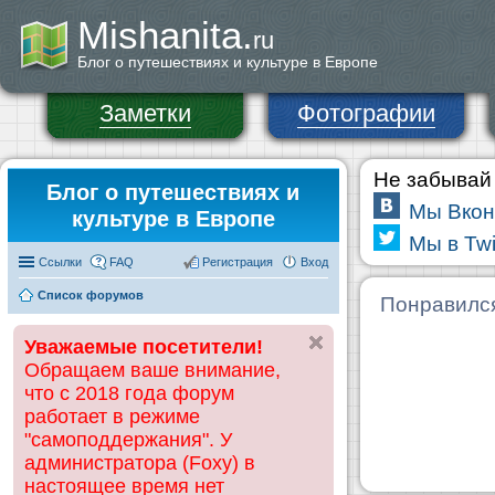
Mishanita.
ru
Блог о путешествиях и культуре в Европе
Заметки
Фотографии
Не забывай 
Блог о путешествиях и
Мы Вкон
культуре в Европе
Мы в Twi
Ссылки
FAQ
Регистрация
Вход
Список форумов
Понравилс
Уважаемые посетители!
Обращаем ваше внимание,
что с 2018 года форум
работает в режиме
"самоподдержания". У
администратора (Foxy) в
настоящее время нет