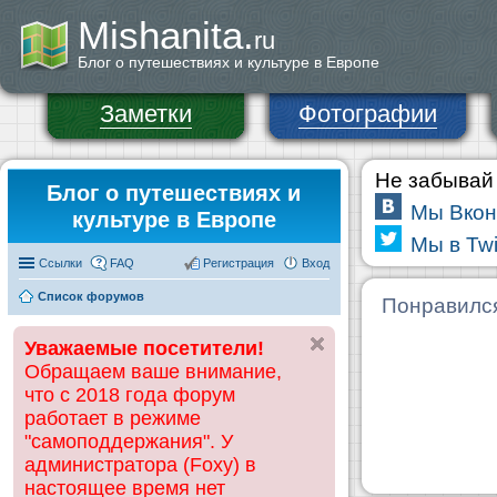
Mishanita.
ru
Блог о путешествиях и культуре в Европе
Заметки
Фотографии
Не забывай 
Блог о путешествиях и
Мы Вкон
культуре в Европе
Мы в Twi
Ссылки
FAQ
Регистрация
Вход
Список форумов
Понравилс
Уважаемые посетители!
Обращаем ваше внимание,
что с 2018 года форум
работает в режиме
"самоподдержания". У
администратора (Foxy) в
настоящее время нет