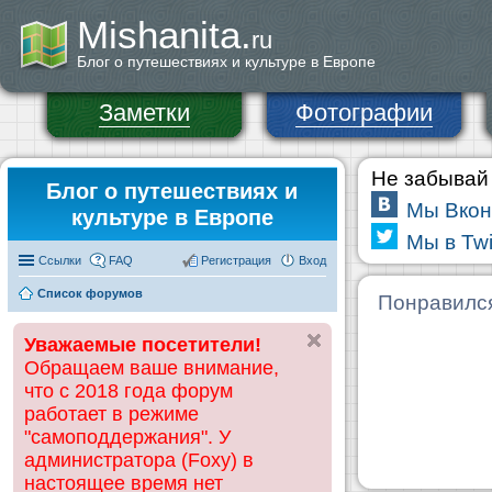
Mishanita.
ru
Блог о путешествиях и культуре в Европе
Заметки
Фотографии
Не забывай 
Блог о путешествиях и
Мы Вкон
культуре в Европе
Мы в Twi
Ссылки
FAQ
Регистрация
Вход
Список форумов
Понравилс
Уважаемые посетители!
Обращаем ваше внимание,
что с 2018 года форум
работает в режиме
"самоподдержания". У
администратора (Foxy) в
настоящее время нет