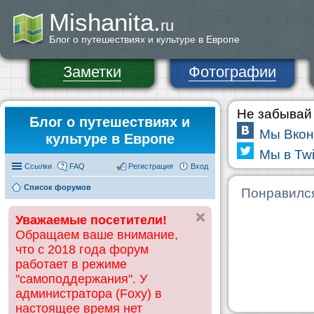
Mishanita.
ru
Блог о путешествиях и культуре в Европе
Заметки
Фотографии
Не забывай 
Блог о путешествиях и
Мы Вкон
культуре в Европе
Мы в Twi
Ссылки
FAQ
Регистрация
Вход
Список форумов
Понравилс
Уважаемые посетители!
Обращаем ваше внимание,
что с 2018 года форум
работает в режиме
"самоподдержания". У
администратора (Foxy) в
настоящее время нет