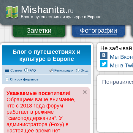
Mishanita.
ru
Блог о путешествиях и культуре в Европе
Заметки
Фотографии
Не забывай 
Блог о путешествиях и
Мы Вкон
культуре в Европе
Мы в Twi
Ссылки
FAQ
Регистрация
Вход
Список форумов
Понравилс
Уважаемые посетители!
Обращаем ваше внимание,
что с 2018 года форум
работает в режиме
"самоподдержания". У
администратора (Foxy) в
настоящее время нет