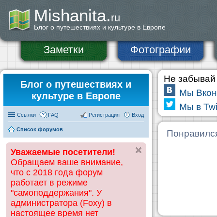
Mishanita.
ru
Блог о путешествиях и культуре в Европе
Заметки
Фотографии
Не забывай 
Блог о путешествиях и
Мы Вкон
культуре в Европе
Мы в Twi
Ссылки
FAQ
Регистрация
Вход
Список форумов
Понравилс
Уважаемые посетители!
Обращаем ваше внимание,
что с 2018 года форум
работает в режиме
"самоподдержания". У
администратора (Foxy) в
настоящее время нет