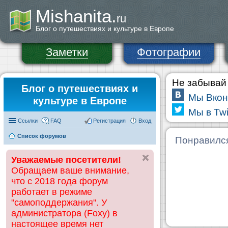
Mishanita.
ru
Блог о путешествиях и культуре в Европе
Заметки
Фотографии
Не забывай 
Блог о путешествиях и
Мы Вкон
культуре в Европе
Мы в Twi
Ссылки
FAQ
Регистрация
Вход
Список форумов
Понравилс
Уважаемые посетители!
Обращаем ваше внимание,
что с 2018 года форум
работает в режиме
"самоподдержания". У
администратора (Foxy) в
настоящее время нет