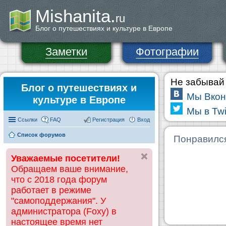
Mishanita.
ru
Блог о путешествиях и культуре в Европе
Заметки
Фотографии
Не забывай 
Блог о путешествиях и
Мы Вкон
культуре в Европе
Мы в Twi
Ссылки
FAQ
Регистрация
Вход
Список форумов
Понравилс
Уважаемые посетители!
Обращаем ваше внимание,
что с 2018 года форум
работает в режиме
"самоподдержания". У
администратора (Foxy) в
настоящее время нет