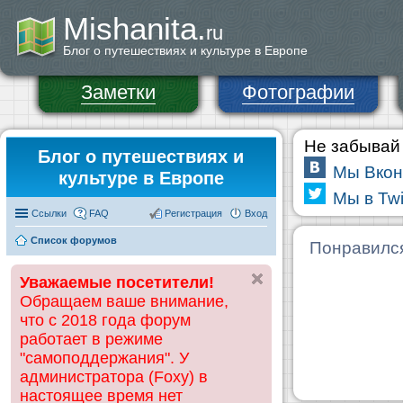
Mishanita.
ru
Блог о путешествиях и культуре в Европе
Заметки
Фотографии
Не забывай 
Блог о путешествиях и
Мы Вкон
культуре в Европе
Мы в Twi
Ссылки
FAQ
Регистрация
Вход
Список форумов
Понравилс
Уважаемые посетители!
Обращаем ваше внимание,
что с 2018 года форум
работает в режиме
"самоподдержания". У
администратора (Foxy) в
настоящее время нет