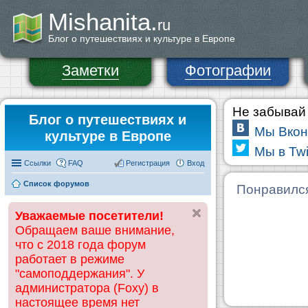
Mishanita.
ru
Блог о путешествиях и культуре в Европе
Заметки
Фотографии
Не забывай 
Блог о путешествиях и
Мы Вкон
культуре в Европе
Мы в Twi
Ссылки
FAQ
Регистрация
Вход
Список форумов
Понравилс
Уважаемые посетители!
Обращаем ваше внимание,
что с 2018 года форум
работает в режиме
"самоподдержания". У
администратора (Foxy) в
настоящее время нет