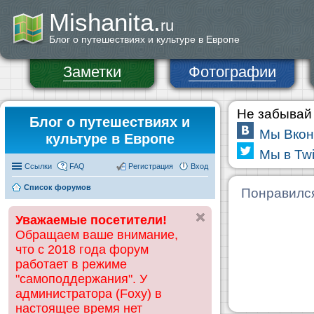
Mishanita.
ru
Блог о путешествиях и культуре в Европе
Заметки
Фотографии
Не забывай 
Блог о путешествиях и
Мы Вкон
культуре в Европе
Мы в Twi
Ссылки
FAQ
Регистрация
Вход
Список форумов
Понравилс
Уважаемые посетители!
Обращаем ваше внимание,
что с 2018 года форум
работает в режиме
"самоподдержания". У
администратора (Foxy) в
настоящее время нет