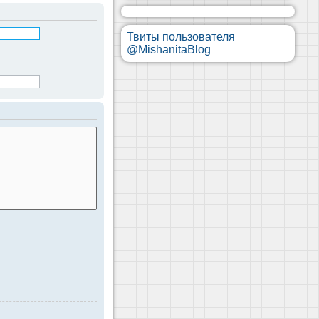
Твиты пользователя
@MishanitaBlog