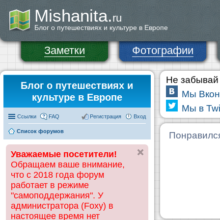
Mishanita.
ru
Блог о путешествиях и культуре в Европе
Заметки
Фотографии
Не забывай 
Блог о путешествиях и
Мы Вкон
культуре в Европе
Мы в Twi
Ссылки
FAQ
Регистрация
Вход
Список форумов
Понравилс
Уважаемые посетители!
Обращаем ваше внимание,
что с 2018 года форум
работает в режиме
"самоподдержания". У
администратора (Foxy) в
настоящее время нет